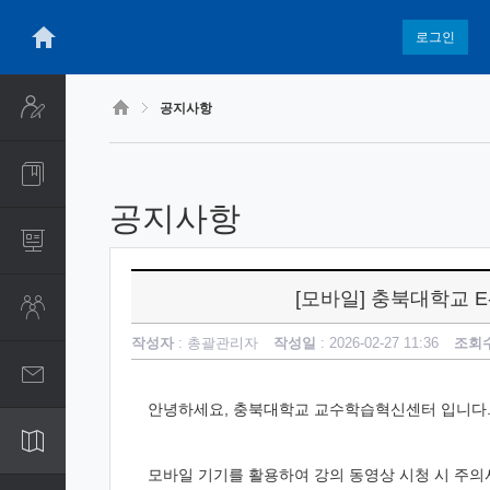
CyberCampus
메
인
로그인
콘
텐
츠
공지사항
로
건
너
뛰
기
공지사항
[모바일] 충북대학교 E
작성자
: 총괄관리자
작성일
: 2026-02-27 11:36
조회
안녕하세요, 충북대학교 교수학습혁신센터 입니다
모바일 기기를 활용하여 강의 동영상 시청 시 주의